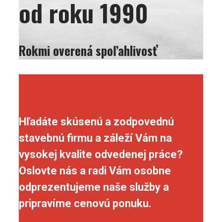
od roku 1990
Rokmi overená spoľahlivosť
Hľadáte skúsenú a zodpovednú
stavebnú firmu a záleží Vám na
vysokej kvalite odvedenej práce?
Oslovte nás a radi Vám osobne
odprezentujeme naše služby a
pripravíme cenovú ponuku.