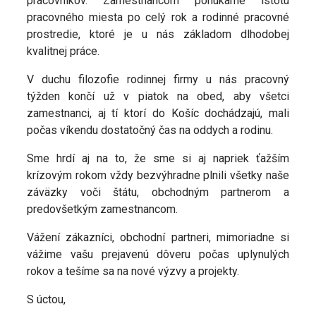
pracovníkov. Zamestnancom ponúkame istotu
pracovného miesta po celý rok a rodinné pracovné
prostredie, ktoré je u nás základom dlhodobej
kvalitnej práce.
V duchu filozofie rodinnej firmy u nás pracovný
týžden končí už v piatok na obed, aby všetci
zamestnanci, aj tí ktorí do Košíc dochádzajú, mali
počas víkendu dostatočný čas na oddych a rodinu.
Sme hrdí aj na to, že sme si aj napriek ťažším
krízovým rokom vždy bezvýhradne plnili všetky naše
záväzky voči štátu, obchodným partnerom a
predovšetkým zamestnancom.
Vážení zákazníci, obchodní partneri, mimoriadne si
vážime vašu prejavenú dôveru počas uplynulých
rokov a tešíme sa na nové výzvy a projekty.
S úctou,