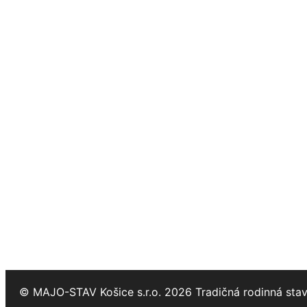
© MAJO-STAV Košice s.r.o. 2026 Tradičná rodinná sta