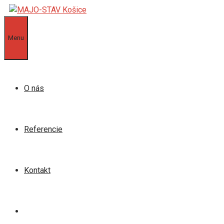
Preskočiť
na
obsah
Menu
O nás
Referencie
Kontakt