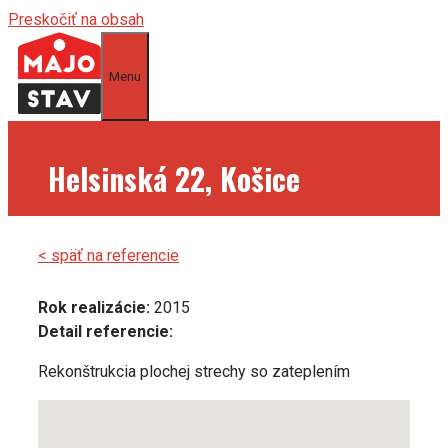
Preskočiť na obsah
Menu
Helsinská 22, Košice
< späť na referencie
Rok realizácie:
2015
Detail referencie:
Rekonštrukcia plochej strechy so zateplením