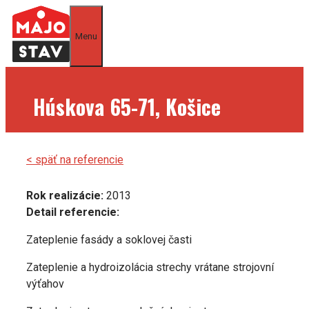
Preskočiť
na
Menu
obsah
Húskova 65-71, Košice
< späť na referencie
Rok realizácie:
2013
Detail referencie:
Zateplenie fasády a soklovej časti
Zateplenie a hydroizolácia strechy vrátane strojovní
výťahov