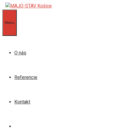
Preskočiť
na
obsah
Menu
O nás
Referencie
Kontakt