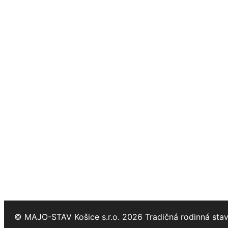
© MAJO-STAV Košice s.r.o. 2026 Tradičná rodinná sta