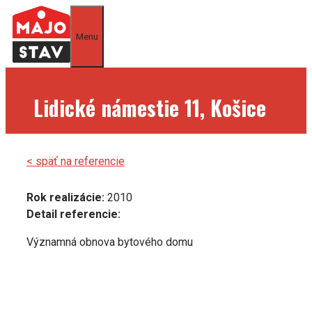
Preskočiť
na
Menu
obsah
Lidické námestie 11, Košice
< späť na referencie
Rok realizácie:
2010
Detail referencie:
Významná obnova bytového domu