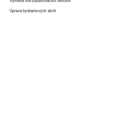
Výmena odvzdušňovacích ventilov
Úprava hydrantových skríň