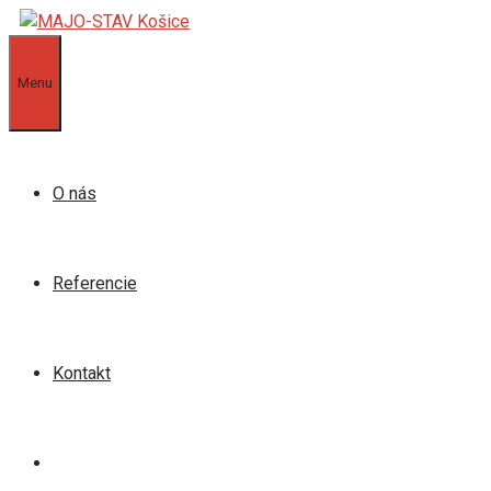
Preskočiť
na
obsah
Menu
O nás
Referencie
Kontakt