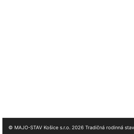
© MAJO-STAV Košice s.r.o. 2026 Tradičná rodinná sta