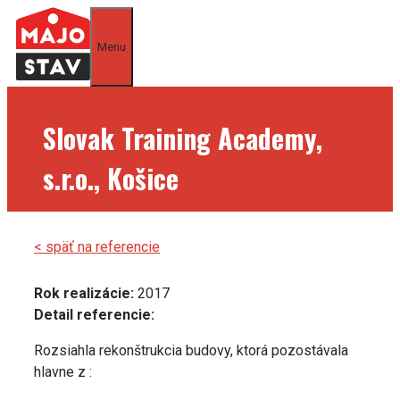
Preskočiť
na
Menu
obsah
Slovak Training Academy,
s.r.o., Košice
< späť na referencie
Rok realizácie:
2017
Detail referencie:
Rozsiahla rekonštrukcia budovy, ktorá pozostávala
hlavne z :